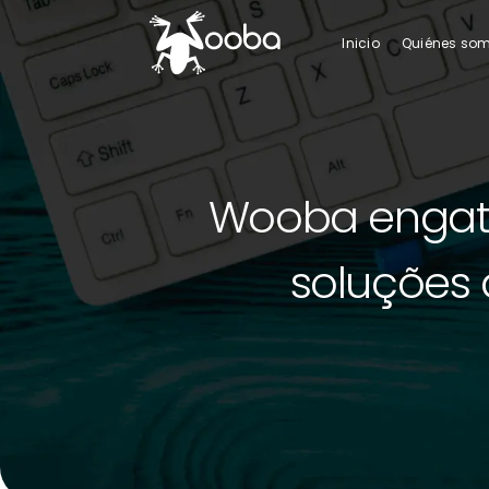
Inicio
Quiénes so
Wooba engata
soluções 