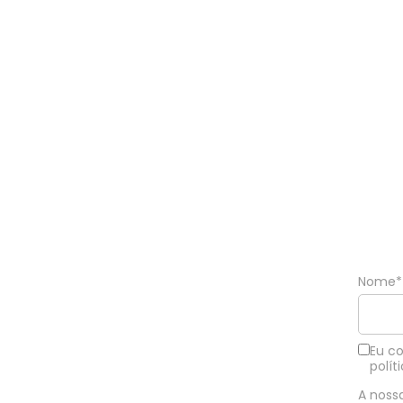
Nome*
Eu c
polít
A noss