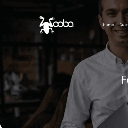
Home
Que
F