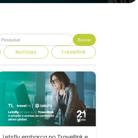
Notícias
Travellink
Letsfly embarca no Travellink e