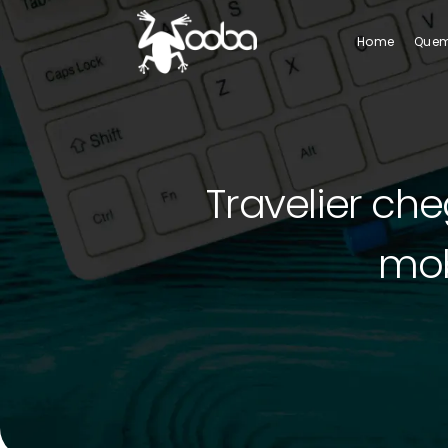
Home
Que
Travelier che
mob